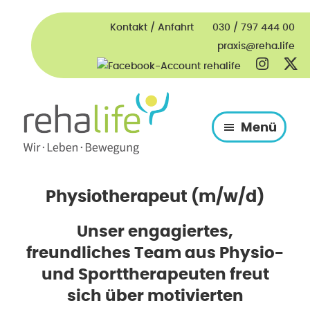
Zur
Zum
Zur
Zur
Hauptnavigation
Inhalt
Seitenspalte
Fußzeile
Kontakt / Anfahrt
030 / 797 444 00
springen
springen
springen
springen
praxis@reha.life
Menü
rehalife
Wir
–
leben
Physiotherapie,
Bewegung
Physiotherapeut (m/w/d)
Krankengymnastik
in
Berlin
Unser engagiertes,
Steglitz
freundliches Team aus Physio-
und Sporttherapeuten freut
sich über motivierten